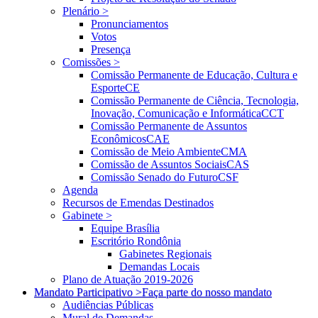
Plenário >
Pronunciamentos
Votos
Presença
Comissões >
Comissão Permanente de Educação, Cultura e
Esporte
CE
Comissão Permanente de Ciência, Tecnologia,
Inovação, Comunicação e Informática
CCT
Comissão Permanente de Assuntos
Econômicos
CAE
Comissão de Meio Ambiente
CMA
Comissão de Assuntos Sociais
CAS
Comissão Senado do Futuro
CSF
Agenda
Recursos de Emendas Destinados
Gabinete >
Equipe Brasília
Escritório Rondônia
Gabinetes Regionais
Demandas Locais
Plano de Atuação 2019-2026
Mandato Participativo >
Faça parte do nosso mandato
Audiências Públicas
Mural de Demandas