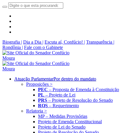
Biografia |
Dia a Dia |
Escuta aí, Confúcio! |
Transparência |
Rondônia |
Fale com o Gabinete
Atuação Parlamentar
Por dentro do mandato
Proposições >
PEC
– Proposta de Emenda à Constituição
PL
– Projeto de Lei
PRS
– Projeto de Resolução do Senado
RQS
– Requerimento
Relatoria >
MP – Medidas Provisórias
Projeto de Emenda Constitucional
Projeto de Lei do Senado
Projeto de Resolução do Senado