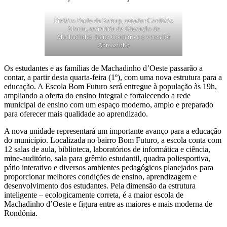
Prefeito Paulo da Remap, senador Confúcio
Moura, secretária de Educação de
Machadinho, Iaane Cordeiro e o vereador
Abraazinho
Os estudantes e as famílias de Machadinho d’Oeste passarão a
contar, a partir desta quarta-feira (1º), com uma nova estrutura para a
educação. A Escola Bom Futuro será entregue à população às 19h,
ampliando a oferta do ensino integral e fortalecendo a rede
municipal de ensino com um espaço moderno, amplo e preparado
para oferecer mais qualidade ao aprendizado.
A nova unidade representará um importante avanço para a educação
do município. Localizada no bairro Bom Futuro, a escola conta com
12 salas de aula, biblioteca, laboratórios de informática e ciência,
mine-auditório, sala para grêmio estudantil, quadra poliesportiva,
pátio interativo e diversos ambientes pedagógicos planejados para
proporcionar melhores condições de ensino, aprendizagem e
desenvolvimento dos estudantes. Pela dimensão da estrutura
inteligente – ecologicamente correta, é a maior escola de
Machadinho d’Oeste e figura entre as maiores e mais moderna de
Rondônia.