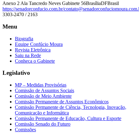
Anexo 2 Ala Tancredo Neves Gabinete 56
Brasília
DF
Brasil
https://senadorconfucio.com.br/
contato@senadorconfuciomoura.com.
3303-2470 / 2163
Menu
Biografia
Equipe Confúcio Moura
Revista Eletrônica
Saiu na Rede
Conheça o Gabinete
Legislativo
MP – Medidas Provisórias
Comissão de Assuntos Sociais
Comissão de Meio Ambiente
Comissão Permanente de Assuntos Econômicos
Comissão Permanente de Ciência, Tecnologia, Inovação,
Comunicação e Informática
Comissão Permanente de Educação, Cultura e Esporte
Comissão Senado do Futuro
Comissões