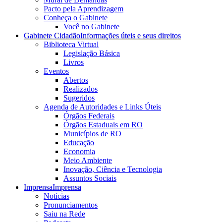
Pacto pela Aprendizagem
Conheça o Gabinete
Você no Gabinete
Gabinete Cidadão
Informações úteis e seus direitos
Biblioteca Virtual
Legislação Básica
Livros
Eventos
Abertos
Realizados
Sugeridos
Agenda de Autoridades e Links Úteis
Órgãos Federais
Órgãos Estaduais em RO
Municípios de RO
Educação
Economia
Meio Ambiente
Inovação, Ciência e Tecnologia
Assuntos Sociais
Imprensa
Imprensa
Notícias
Pronunciamentos
Saiu na Rede