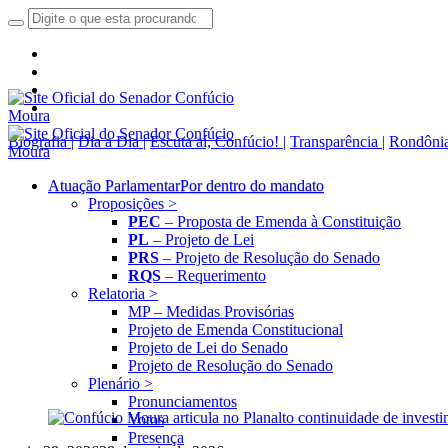
Biografia |
Dia a Dia |
Escuta aí, Confúcio! |
Transparência |
Rondônia
Atuação Parlamentar
Por dentro do mandato
Proposições >
PEC
– Proposta de Emenda à Constituição
PL
– Projeto de Lei
PRS
– Projeto de Resolução do Senado
RQS
– Requerimento
Relatoria >
MP – Medidas Provisórias
Projeto de Emenda Constitucional
Projeto de Lei do Senado
Projeto de Resolução do Senado
Plenário >
Pronunciamentos
Votos
Presença