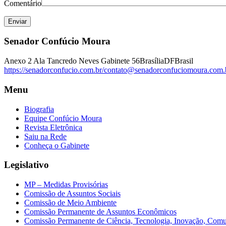
Comentário
Senador Confúcio Moura
Anexo 2 Ala Tancredo Neves Gabinete 56
Brasília
DF
Brasil
https://senadorconfucio.com.br/
contato@senadorconfuciomoura.com.
Menu
Biografia
Equipe Confúcio Moura
Revista Eletrônica
Saiu na Rede
Conheça o Gabinete
Legislativo
MP – Medidas Provisórias
Comissão de Assuntos Sociais
Comissão de Meio Ambiente
Comissão Permanente de Assuntos Econômicos
Comissão Permanente de Ciência, Tecnologia, Inovação, Comu