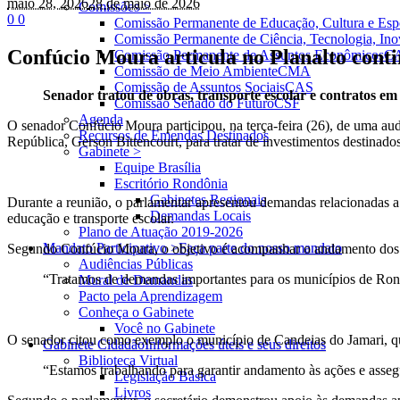
maio 28
, 2026
28 de maio de 2026
Comissões >
0
0
Comissão Permanente de Educação, Cultura e Esp
Comissão Permanente de Ciência, Tecnologia, Ino
Confúcio Moura articula no Planalto cont
Comissão Permanente de Assuntos Econômicos
C
Comissão de Meio Ambiente
CMA
Comissão de Assuntos Sociais
CAS
Senador tratou de obras, transporte escolar e contratos e
Comissão Senado do Futuro
CSF
Agenda
O senador Confúcio Moura participou, na terça-feira (26), de uma audi
Recursos de Emendas Destinados
República, Gerson Bittencourt, para tratar de investimentos destinad
Gabinete >
Equipe Brasília
Escritório Rondônia
Gabinetes Regionais
Durante a reunião, o parlamentar apresentou demandas relacionadas a 
Demandas Locais
educação e transporte escolar.
Plano de Atuação 2019-2026
Mandato Participativo >
Faça parte do nosso mandato
Segundo Confúcio Moura, o objetivo é acompanhar o andamento dos pr
Audiências Públicas
“Tratamos de demandas importantes para os municípios de Ron
Mural de Demandas
Pacto pela Aprendizagem
Conheça o Gabinete
Você no Gabinete
O senador citou como exemplo o município de Candeias do Jamari, qu
Gabinete Cidadão
Informações úteis e seus direitos
Biblioteca Virtual
“Estamos trabalhando para garantir andamento às ações e asseg
Legislação Básica
Livros