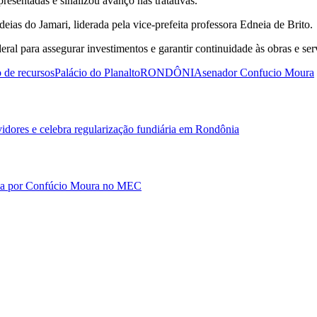
esentadas e sinalizou avanço nas tratativas.
ias do Jamari, liderada pela vice-prefeita professora Edneia de Brito.
ral para assegurar investimentos e garantir continuidade às obras e se
 de recursos
Palácio do Planalto
RONDÔNIA
senador Confucio Moura
idores e celebra regularização fundiária em Rondônia
lada por Confúcio Moura no MEC