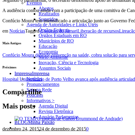
Segundo o parlamentar, o secretário demonstrou apoio às demandas apr
Eventos
Abertos
A audiência contou ainda com a participação de uma comitiva de Cande
Realizados
Sugeridos
Confúcio Moura tem intensificado a articulação junto ao Governo Fede
Agenda de Autoridades e Links Úteis
Órgãos Federais
em
Notícias
Tagged
Candeias do Jamari
Liberação de recursos
Lireação
Órgãos Estaduais em RO
Municípios de RO
Mais Antigos
Educação
Economia
Confúcio Moura defende prevenção na saúde, cobra solução para serv
Meio Ambiente
Inovação, Ciência e Tecnologia
Próximos
Assuntos Sociais
Imprensa
Imprensa
Notícias
Hospital Universitário de Porto Velho avança após audiência articu
Pronunciamentos
Saiu na Rede
Compartilhe
Podcasts
Informativos >
Mais posts
Agenda Digital
Revista Eletrônica
Anuário Parlamentar
BLOG
Minha Paixão
dezembro 24
, 2015
24 de dezembro de 2015
0