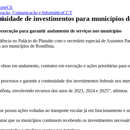
orte
CE
vação, Comunicação e Informática
CCT
inuidade de investimentos para municípios 
AE
m execução para garantir andamento de serviços nos municípios
ência no Palácio do Planalto com o secretário especial de Assuntos Par
os aos municípios de Rondônia.
obras em andamento, contratos em execução e ações prioritárias para os
ocessos e garantir a continuidade dos investimentos federais nos mun
dônia, envolvendo recursos dos anos de 2023, 2024 e 2025”, afirmou.
e possui ações voltadas ao transporte escolar já em funcionamento e 
urar que os municípios continuem recebendo os investimentos necessári